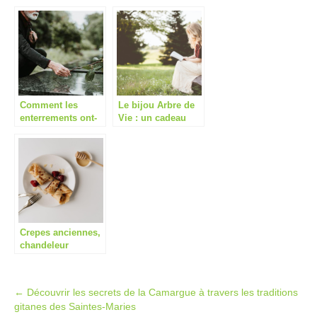
régulièrement
Comment les
Le bijou Arbre de
enterrements ont-
Vie : un cadeau
ils evolue au fil
intemporel pour
des siecles ?
celebrer la famille
Crepes anciennes,
chandeleur
moderne : un
retour aux sources
gourmand
Post
←
Découvrir les secrets de la Camargue à travers les traditions
gitanes des Saintes-Maries
navigation