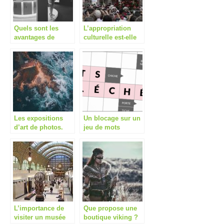
Quels sont les
L’appropriation
avantages de
culturelle est-elle
l’appropriation
bonne ? Montre-t-
culturelle ?
elle notre respect
pour les autres
cultures ?
Les expositions
Un blocage sur un
d’art de photos.
jeu de mots
fléchés ?
Consultez un site
spécialisé
L’importance de
Que propose une
visiter un musée
boutique viking ?