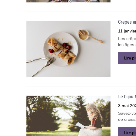
Crepes a
11 janvie
Les crêpe
les âges 
Lire p
Le bijou 
3 mai 20
Savez-vou
de crois
Lire p