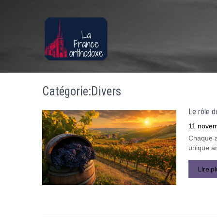
Catégorie:Divers
Le rôle d
11 novem
Chaque a
unique an
Lire p