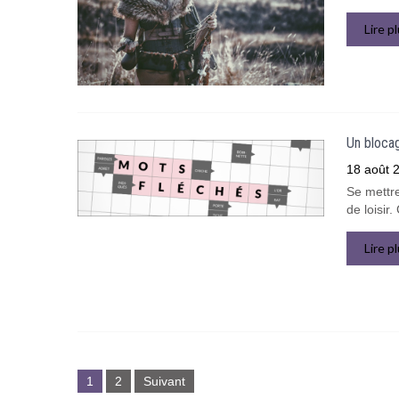
Lire p
Un blocag
18 août 
Se mettre
de loisir
Lire p
Pagination
des
1
2
Suivant