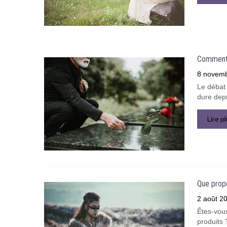
Comment l
8 novem
Le débat 
dure depu
Lire p
Que propo
2 août 2
Êtes-vous
produits 