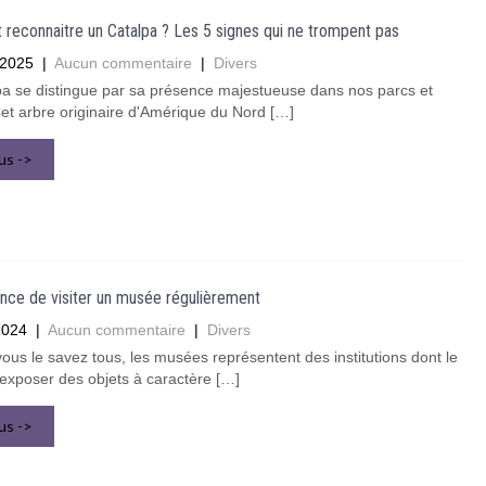
econnaitre un Catalpa ? Les 5 signes qui ne trompent pas
 2025
|
Aucun commentaire
|
Divers
pa se distingue par sa présence majestueuse dans nos parcs et
Cet arbre originaire d'Amérique du Nord […]
lus ->
nce de visiter un musée régulièrement
2024
|
Aucun commentaire
|
Divers
s le savez tous, les musées représentent des institutions dont le
’exposer des objets à caractère […]
lus ->