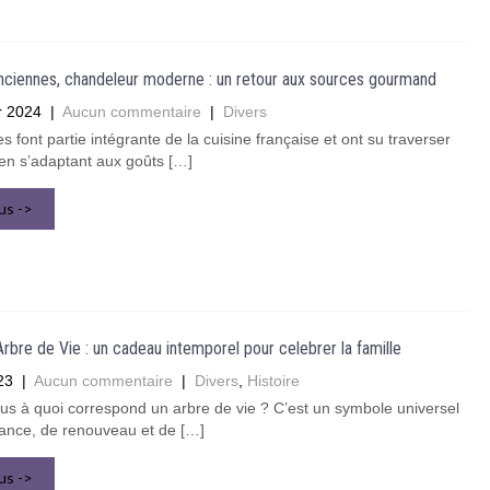
nciennes, chandeleur moderne : un retour aux sources gourmand
r 2024
|
Aucun commentaire
|
Divers
s font partie intégrante de la cuisine française et ont su traverser
en s’adaptant aux goûts […]
lus ->
Arbre de Vie : un cadeau intemporel pour celebrer la famille
23
|
Aucun commentaire
|
Divers
,
Histoire
s à quoi correspond un arbre de vie ? C’est un symbole universel
sance, de renouveau et de […]
lus ->