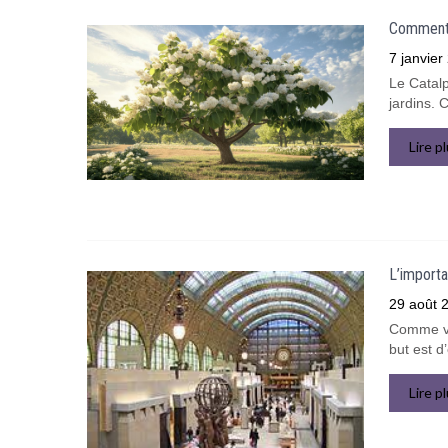
Comment r
7 janvier
Le Catal
jardins. 
Lire p
L’importa
29 août 
Comme vou
but est d
Lire p