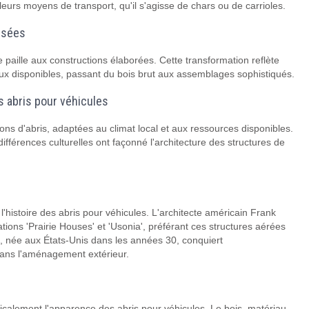
leurs moyens de transport, qu'il s'agisse de chars ou de carrioles.
nisées
de paille aux constructions élaborées. Cette transformation reflète
aux disponibles, passant du bois brut aux assemblages sophistiqués.
s abris pour véhicules
s d'abris, adaptées au climat local et aux ressources disponibles.
férences culturelles ont façonné l'architecture des structures de
histoire des abris pour véhicules. L'architecte américain Frank
tions 'Prairie Houses' et 'Usonia', préférant ces structures aérées
e, née aux États-Unis dans les années 30, conquiert
dans l'aménagement extérieur.
icalement l'apparence des abris pour véhicules. Le bois, matériau