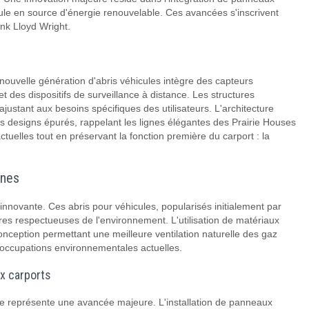
icule en source d'énergie renouvelable. Ces avancées s'inscrivent
ank Lloyd Wright.
ouvelle génération d'abris véhicules intègre des capteurs
 des dispositifs de surveillance à distance. Les structures
justant aux besoins spécifiques des utilisateurs. L'architecture
s designs épurés, rappelant les lignes élégantes des Prairie Houses
uelles tout en préservant la fonction première du carport : la
rnes
nnovante. Ces abris pour véhicules, popularisés initialement par
ures respectueuses de l'environnement. L'utilisation de matériaux
nception permettant une meilleure ventilation naturelle des gaz
éoccupations environnementales actuelles.
ux carports
te représente une avancée majeure. L'installation de panneaux