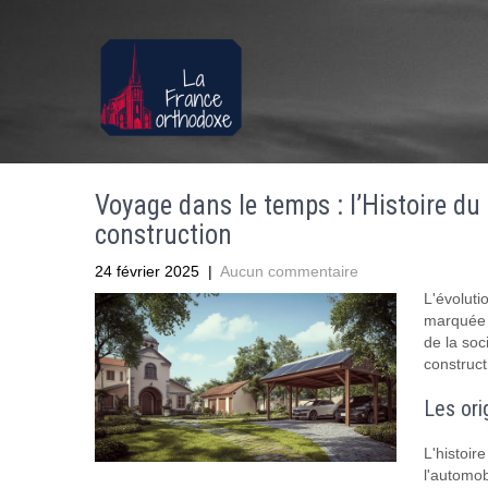
Voyage dans le temps : l’Histoire du
construction
24 février 2025
|
Aucun commentaire
L'évoluti
marquée p
de la soc
construct
Les ori
L'histoir
l'automob