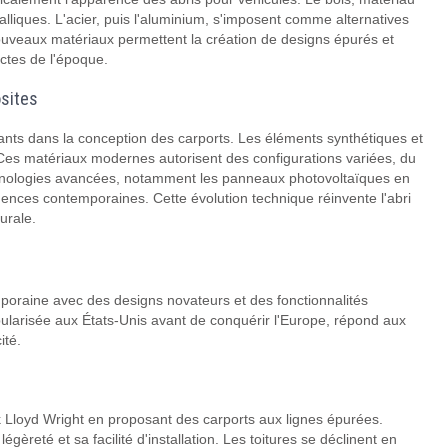
alliques. L'acier, puis l'aluminium, s'imposent comme alternatives
nouveaux matériaux permettent la création de designs épurés et
ectes de l'époque.
osites
ants dans la conception des carports. Les éléments synthétiques et
. Ces matériaux modernes autorisent des configurations variées, du
technologies avancées, notamment les panneaux photovoltaïques en
xigences contemporaines. Cette évolution technique réinvente l'abri
turale.
emporaine avec des designs novateurs et des fonctionnalités
pularisée aux États-Unis avant de conquérir l'Europe, répond aux
ité.
nk Lloyd Wright en proposant des carports aux lignes épurées.
reté et sa facilité d'installation. Les toitures se déclinent en