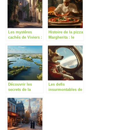
Les mystères
Histoire de la pizza
cachés de Viviers :
Margherita : le
5 légendes
triomphe d’une
fascinantes qui
recette aux
hantent la cité
couleurs de l’Italie
médiévale
Découvrir les
Les defis
secrets de la
insurmontables de
Camargue à travers
Laika : la petite
les traditions
chienne astronaute
gitanes des
dans Spoutnik 2
Saintes-Maries