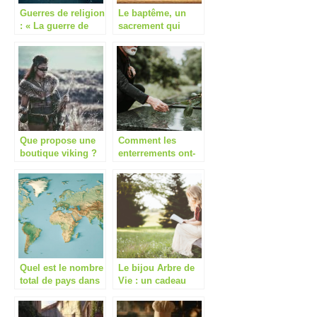
Guerres de religion
Le baptême, un
: « La guerre de
sacrement qui
Trente Ans » et
perdure.
« La rébellion de
Taiping »
Que propose une
Comment les
boutique viking ?
enterrements ont-
ils evolue au fil
des siecles ?
Quel est le nombre
Le bijou Arbre de
total de pays dans
Vie : un cadeau
le monde en 2022
intemporel pour
?
celebrer la famille