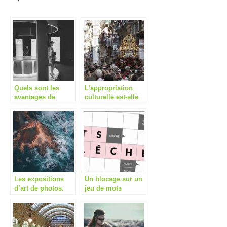
Quels sont les
L’appropriation
avantages de
culturelle est-elle
l’appropriation
bonne ? Montre-t-
culturelle ?
elle notre respect
pour les autres
cultures ?
Les expositions
Un blocage sur un
d’art de photos.
jeu de mots
fléchés ?
Consultez un site
spécialisé