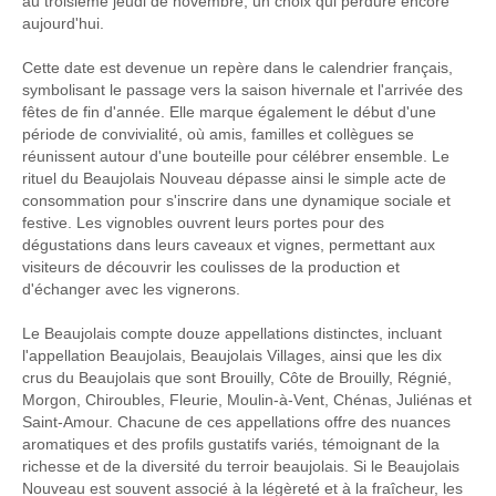
au troisième jeudi de novembre, un choix qui perdure encore
aujourd'hui.
Cette date est devenue un repère dans le calendrier français,
symbolisant le passage vers la saison hivernale et l'arrivée des
fêtes de fin d'année. Elle marque également le début d'une
période de convivialité, où amis, familles et collègues se
réunissent autour d'une bouteille pour célébrer ensemble. Le
rituel du Beaujolais Nouveau dépasse ainsi le simple acte de
consommation pour s'inscrire dans une dynamique sociale et
festive. Les vignobles ouvrent leurs portes pour des
dégustations dans leurs caveaux et vignes, permettant aux
visiteurs de découvrir les coulisses de la production et
d'échanger avec les vignerons.
Le Beaujolais compte douze appellations distinctes, incluant
l'appellation Beaujolais, Beaujolais Villages, ainsi que les dix
crus du Beaujolais que sont Brouilly, Côte de Brouilly, Régnié,
Morgon, Chiroubles, Fleurie, Moulin-à-Vent, Chénas, Juliénas et
Saint-Amour. Chacune de ces appellations offre des nuances
aromatiques et des profils gustatifs variés, témoignant de la
richesse et de la diversité du terroir beaujolais. Si le Beaujolais
Nouveau est souvent associé à la légèreté et à la fraîcheur, les