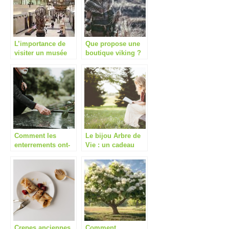
L’importance de
Que propose une
visiter un musée
boutique viking ?
régulièrement
Comment les
Le bijou Arbre de
enterrements ont-
Vie : un cadeau
ils evolue au fil
intemporel pour
des siecles ?
celebrer la famille
Crepes anciennes,
Comment